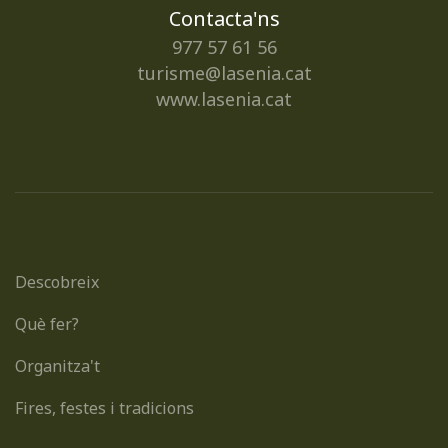
Contacta'ns
977 57 61 56
turisme@lasenia.cat
www.lasenia.cat
Descobreix
Què fer?
Organitza't
Fires, festes i tradicions