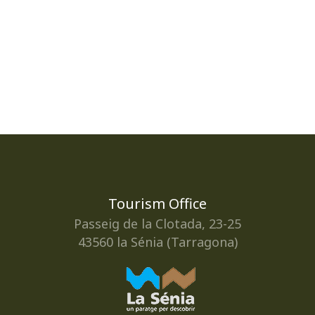
Tourism Office
Passeig de la Clotada, 23-25
43560 la Sénia (Tarragona)