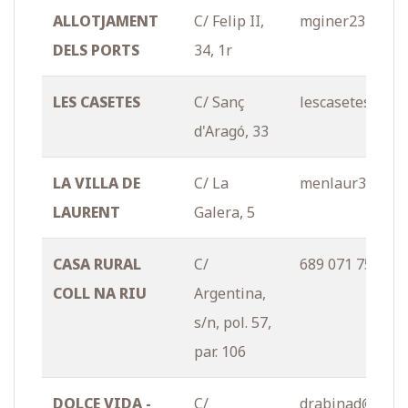
ALLOTJAMENT
C/ Felip II,
mginer231@gma
DELS PORTS
34, 1r
LES CASETES
C/ Sanç
lescasetes.las
d'Aragó, 33
LA VILLA DE
C/ La
menlaur31@gma
LAURENT
Galera, 5
CASA RURAL
C/
689 071 752
COLL NA RIU
Argentina,
s/n, pol. 57,
par. 106
DOLCE VIDA -
C/
drabinad@yaho