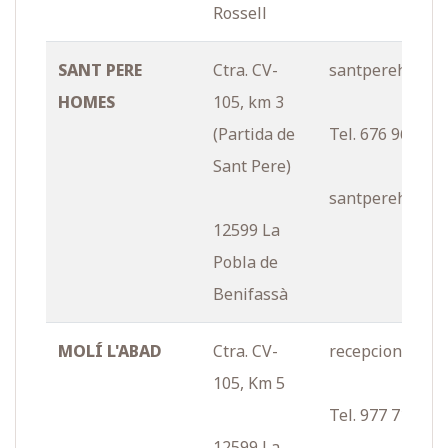
Rossell
SANT PERE
Ctra. CV-
santperehomes
HOMES
105, km 3
(Partida de
Tel. 676 960 97
Sant Pere)
santperehomes
12599 La
Pobla de
Benifassà
MOLÍ L'ABAD
Ctra. CV-
recepcion@mol
105, Km 5
Tel. 977 713 41
12599 La