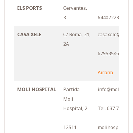
ELS PORTS
Cervantes,
3
644072232
CASA XELE
C/ Roma, 31,
casaxele@gmail
2A
679535461
Airbnb
MOLÍ HOSPITAL
Partida
info@molihospi
Molí
Hospital, 2
Tel. 637 700 77
12511
molihospital.c