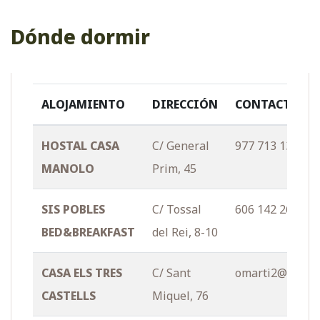
Dónde dormir
ALOJAMIENTO
DIRECCIÓN
CONTACTO
HOSTAL CASA
C/ General
977 713 134
MANOLO
Prim, 45
SIS POBLES
C/ Tossal
606 142 268
BED&BREAKFAST
del Rei, 8-10
CASA ELS TRES
C/ Sant
omarti2@xtec.c
CASTELLS
Miquel, 76