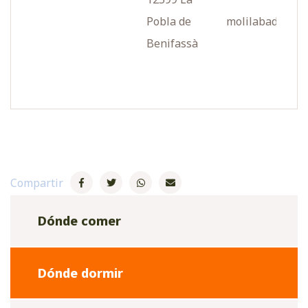
Pobla de
molilabad.com
Benifassà
Compartir
Dónde comer
Dónde dormir