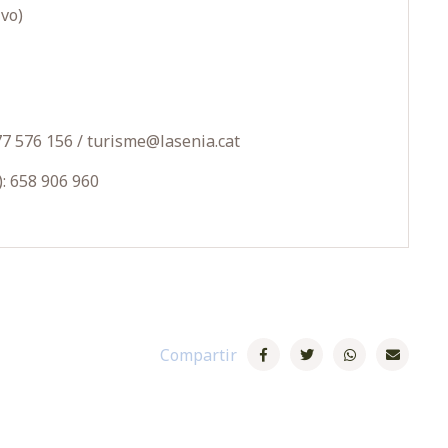
ivo)
77 576 156 / turisme@lasenia.cat
): 658 906 960
Compartir