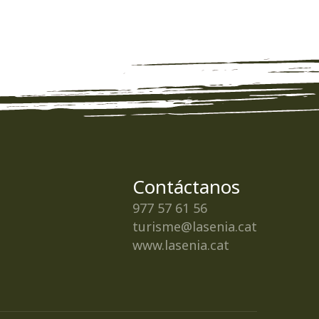
Contáctanos
977 57 61 56
turisme@lasenia.cat
www.lasenia.cat