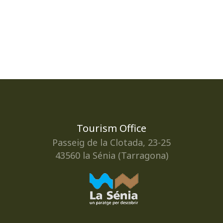
Tourism Office
Passeig de la Clotada, 23-25
43560 la Sénia (Tarragona)