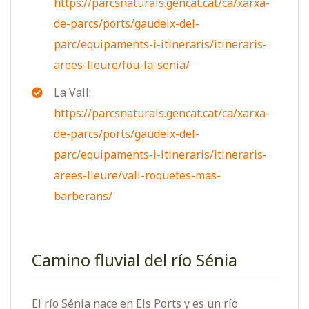
https://parcsnaturals.gencat.cat/ca/xarxa-
de-parcs/ports/gaudeix-del-
parc/equipaments-i-itineraris/itineraris-
arees-lleure/fou-la-senia/
La Vall:
https://parcsnaturals.gencat.cat/ca/xarxa-
de-parcs/ports/gaudeix-del-
parc/equipaments-i-itineraris/itineraris-
arees-lleure/vall-roquetes-mas-
barberans/
Camino fluvial del río Sénia
El río Sénia nace en Els Ports y es un río